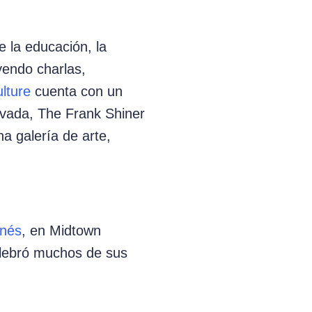
e la educación, la
uyendo charlas,
lture
cuenta con un
ovada, The Frank Shiner
a galería de arte,
Inés
, en Midtown
elebró muchos de sus