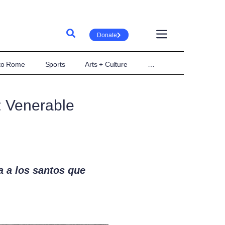
Donate
 to Rome
Sports
Arts + Culture
…
: Venerable
a a los santos que