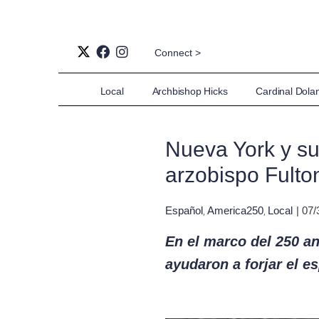
Connect >
Local
Archbishop Hicks
Cardinal Dola
Nueva York y su
arzobispo Fulto
Español
America250
Local
| 07
,
,
En el marco del 250 an
ayudaron a forjar el e