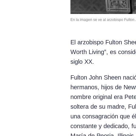
En la imagen se ve al arzobispo Fulton 
El arzobispo Fulton Shee
Worth Living”, es consi
siglo XX.
Fulton John Sheen nació
hermanos, hijos de Newt
nombre original era Pet
soltera de su madre, Fu
una consagración que é
constante y dedicado, f
María de Peoria, Illinoi