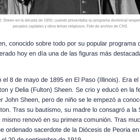
J. Sheen en la década de 1950, cuando presentaba su programa dominical vespertin
pecados capitales y otros temas religiosos. Foto de archivo de CNS
n, conocido sobre todo por su popular programa de 
derado hoy en día una de las figuras más destacada
 el 8 de mayo de 1895 en El Paso (Illinois). Era e
on y Delia (Fulton) Sheen. Se crio y educó en la f
er John Sheen, pero de niño se le empezó a conoce
lton. Tras su bautismo, su madre lo consagró a la
l mismo renovó en su primera comunión. Tras muc
ue ordenado sacerdote de la Diócesis de Peoria en
s, el 20 de septiembre de 1919.