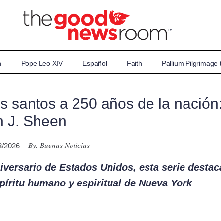
n
Pope Leo XIV
Español
Faith
Pallium Pilgrimage
s santos a 250 años de la nación
n J. Sheen
By: Buenas Noticias
/3/2026
iversario de Estados Unidos, esta serie destac
spíritu humano y espiritual de Nueva York