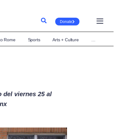
Donate
 to Rome
Sports
Arts + Culture
…
o
del
v
iernes
25 al
onx