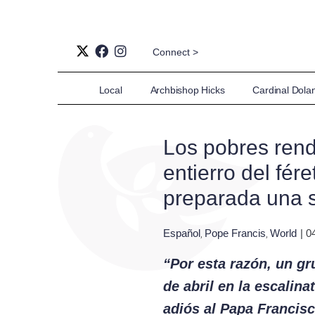
Connect >
Local
Archbishop Hicks
Cardinal Dola
Los pobres rend
entierro del fér
preparada una s
Español
Pope Francis
World
| 0
,
,
“Por esta razón, un g
de abril en la escalina
adiós al Papa Francisc