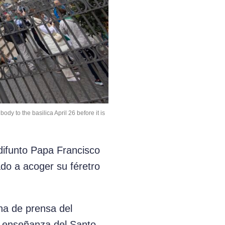
dy to the basilica April 26 before it is
ifunto Papa Francisco
ado a acoger su féretro
ina de prensa del
a enseñanza del Santo