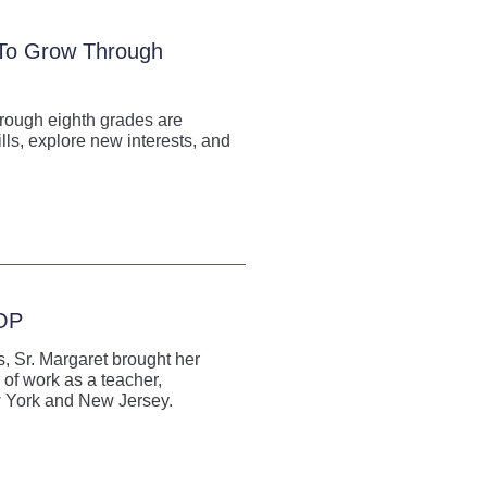
 To Grow Through
hrough eighth grades are
lls, explore new interests, and
 OP
, Sr. Margaret brought her
 of work as a teacher,
ew York and New Jersey.