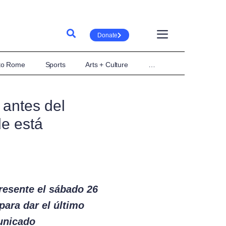
Donate
 to Rome
Sports
Arts + Culture
…
 antes del
de está
resente el sábado 26
para dar el último
municado