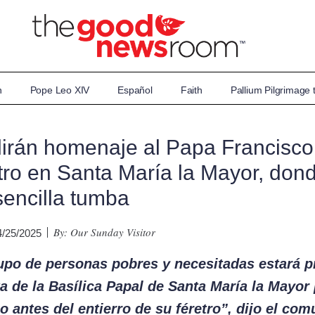
n
Pope Leo XIV
Español
Faith
Pallium Pilgrimage
irán homenaje al Papa Francisco
etro en Santa María la Mayor, don
encilla tumba
By: Our Sunday Visitor
4/25/2025
rupo de personas pobres y necesitadas estará p
ta de la Basílica Papal de Santa María la Mayor 
o antes del entierro de su féretro”, dijo el co