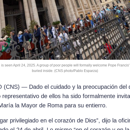
is seen April 24, 2025. A group of poor people will formally welcome Pope Francis' bo
buried inside. (CNS photo/Pablo Esparza)
NS) — Dado el cuidado y la preocupación del d
 representativo de ellos ha sido formalmente invit
 María la Mayor de Roma para su entierro.
ar privilegiado en el corazón de Dios”, dijo la ofic
do el 24 de abril. Lo mismo “en el corazón y en l