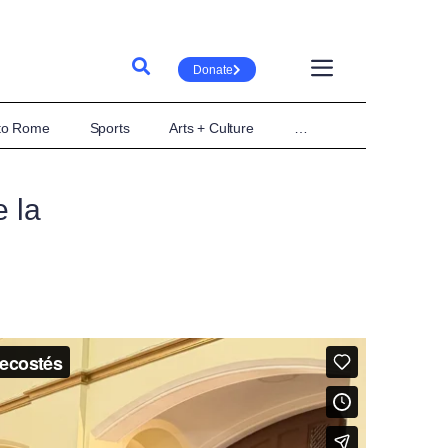
Donate
 to Rome
Sports
Arts + Culture
…
e la