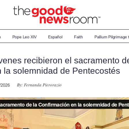
n
Pope Leo XIV
Español
Faith
Pallium Pilgrimage
óvenes recibieron el sacramento d
 la solemnidad de Pentecostés
By: Fernanda Pierorazio
7/2026