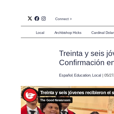
Connect >
Local
Archbishop Hicks
Cardinal Dola
Treinta y seis j
Confirmación en
Español
Education
Local
| 05/2
,
,