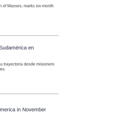
on of Masses, marks six-month
e Sudamérica en
su trayectoria desde misionero
es.
 America in November